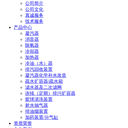
公司简介
公司文化
真诚服务
技术服务
产品中心
凝汽器
消音器
除氧器
冷却器
加热器
冷油（水）器
排汽回收装置
凝汽器化学补水改造
疏水扩容器/疏水箱
滤水器及二次滤网
连续（定期）排污扩容器
胶球清洗装置
射水抽气器
排油烟装置
加药装置/分气缸
资质荣誉