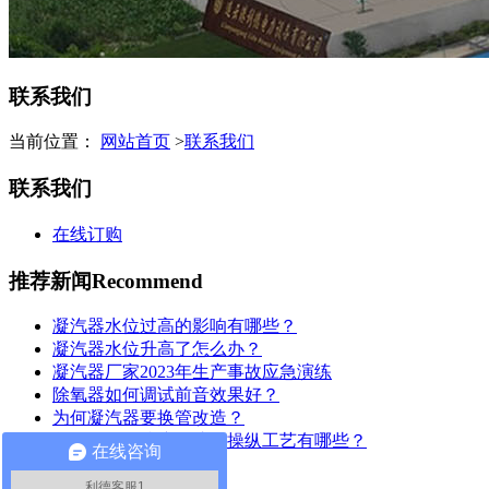
联系我们
当前位置：
网站首页
>
联系我们
联系我们
在线订购
推荐新闻
Recommend
凝汽器水位过高的影响有哪些？
凝汽器水位升高了怎么办？
凝汽器厂家2023年生产事故应急演练
除氧器如何调试前音效果好？
为何凝汽器要换管改造？
凝汽器管板防腐保护的操纵工艺有哪些？
在线咨询
联系我们
Contact Us
利德客服1