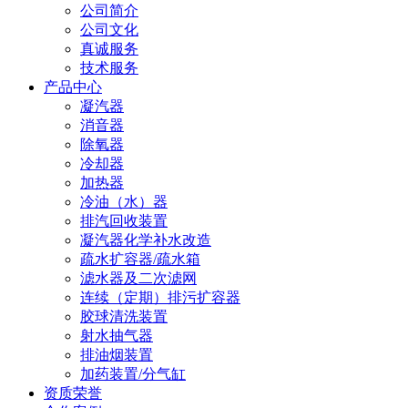
公司简介
公司文化
真诚服务
技术服务
产品中心
凝汽器
消音器
除氧器
冷却器
加热器
冷油（水）器
排汽回收装置
凝汽器化学补水改造
疏水扩容器/疏水箱
滤水器及二次滤网
连续（定期）排污扩容器
胶球清洗装置
射水抽气器
排油烟装置
加药装置/分气缸
资质荣誉