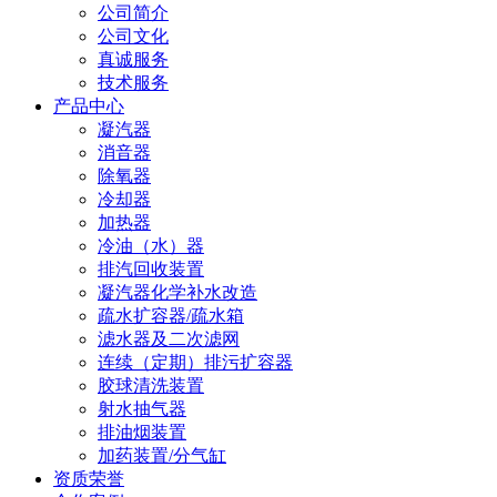
公司简介
公司文化
真诚服务
技术服务
产品中心
凝汽器
消音器
除氧器
冷却器
加热器
冷油（水）器
排汽回收装置
凝汽器化学补水改造
疏水扩容器/疏水箱
滤水器及二次滤网
连续（定期）排污扩容器
胶球清洗装置
射水抽气器
排油烟装置
加药装置/分气缸
资质荣誉