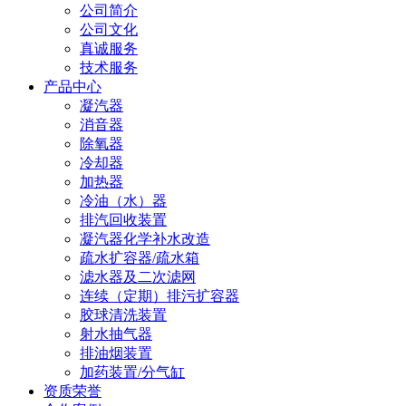
公司简介
公司文化
真诚服务
技术服务
产品中心
凝汽器
消音器
除氧器
冷却器
加热器
冷油（水）器
排汽回收装置
凝汽器化学补水改造
疏水扩容器/疏水箱
滤水器及二次滤网
连续（定期）排污扩容器
胶球清洗装置
射水抽气器
排油烟装置
加药装置/分气缸
资质荣誉