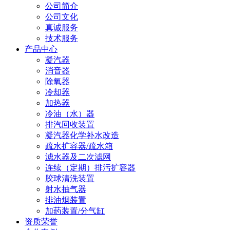
公司简介
公司文化
真诚服务
技术服务
产品中心
凝汽器
消音器
除氧器
冷却器
加热器
冷油（水）器
排汽回收装置
凝汽器化学补水改造
疏水扩容器/疏水箱
滤水器及二次滤网
连续（定期）排污扩容器
胶球清洗装置
射水抽气器
排油烟装置
加药装置/分气缸
资质荣誉