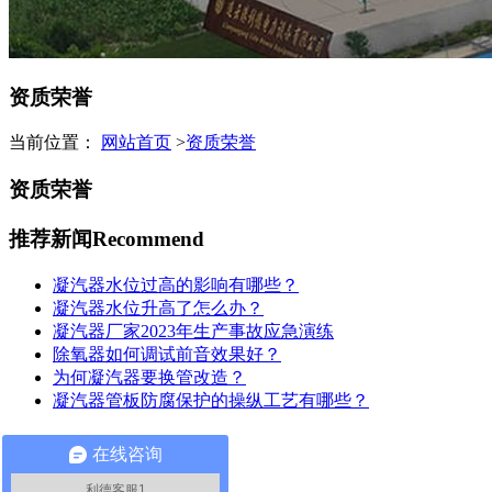
资质荣誉
当前位置：
网站首页
>
资质荣誉
资质荣誉
推荐新闻
Recommend
凝汽器水位过高的影响有哪些？
凝汽器水位升高了怎么办？
凝汽器厂家2023年生产事故应急演练
除氧器如何调试前音效果好？
为何凝汽器要换管改造？
凝汽器管板防腐保护的操纵工艺有哪些？
联系我们
Contact Us
在线咨询
利德客服1