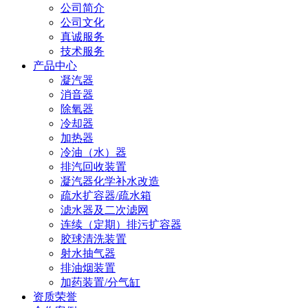
公司简介
公司文化
真诚服务
技术服务
产品中心
凝汽器
消音器
除氧器
冷却器
加热器
冷油（水）器
排汽回收装置
凝汽器化学补水改造
疏水扩容器/疏水箱
滤水器及二次滤网
连续（定期）排污扩容器
胶球清洗装置
射水抽气器
排油烟装置
加药装置/分气缸
资质荣誉