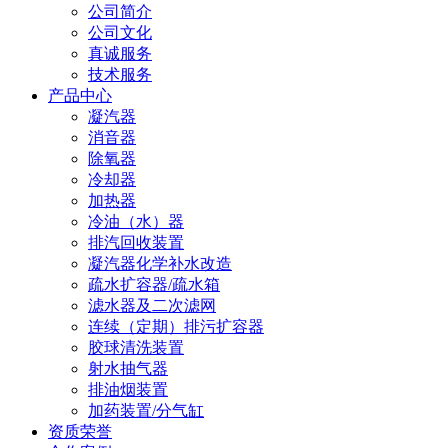
公司简介
公司文化
真诚服务
技术服务
产品中心
凝汽器
消音器
除氧器
冷却器
加热器
冷油（水）器
排汽回收装置
凝汽器化学补水改造
疏水扩容器/疏水箱
滤水器及二次滤网
连续（定期）排污扩容器
胶球清洗装置
射水抽气器
排油烟装置
加药装置/分气缸
资质荣誉