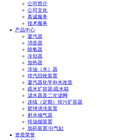
公司简介
公司文化
真诚服务
技术服务
产品中心
凝汽器
消音器
除氧器
冷却器
加热器
冷油（水）器
排汽回收装置
凝汽器化学补水改造
疏水扩容器/疏水箱
滤水器及二次滤网
连续（定期）排污扩容器
胶球清洗装置
射水抽气器
排油烟装置
加药装置/分气缸
资质荣誉