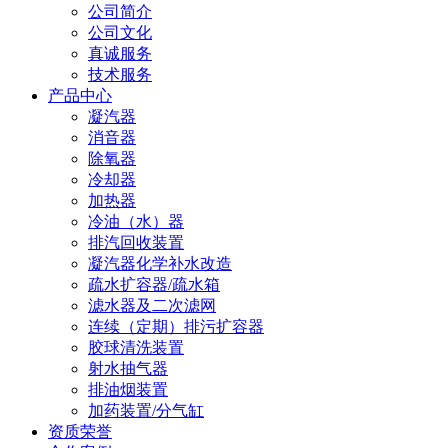
公司简介
公司文化
真诚服务
技术服务
产品中心
凝汽器
消音器
除氧器
冷却器
加热器
冷油（水）器
排汽回收装置
凝汽器化学补水改造
疏水扩容器/疏水箱
滤水器及二次滤网
连续（定期）排污扩容器
胶球清洗装置
射水抽气器
排油烟装置
加药装置/分气缸
资质荣誉