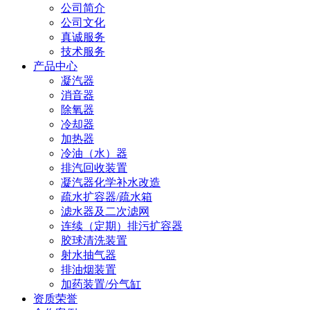
公司简介
公司文化
真诚服务
技术服务
产品中心
凝汽器
消音器
除氧器
冷却器
加热器
冷油（水）器
排汽回收装置
凝汽器化学补水改造
疏水扩容器/疏水箱
滤水器及二次滤网
连续（定期）排污扩容器
胶球清洗装置
射水抽气器
排油烟装置
加药装置/分气缸
资质荣誉