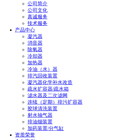
公司简介
公司文化
真诚服务
技术服务
产品中心
凝汽器
消音器
除氧器
冷却器
加热器
冷油（水）器
排汽回收装置
凝汽器化学补水改造
疏水扩容器/疏水箱
滤水器及二次滤网
连续（定期）排污扩容器
胶球清洗装置
射水抽气器
排油烟装置
加药装置/分气缸
资质荣誉