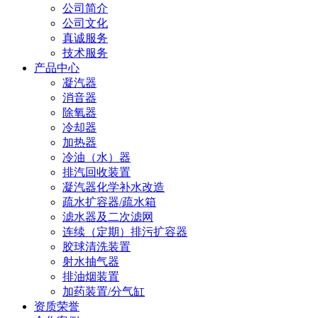
公司简介
公司文化
真诚服务
技术服务
产品中心
凝汽器
消音器
除氧器
冷却器
加热器
冷油（水）器
排汽回收装置
凝汽器化学补水改造
疏水扩容器/疏水箱
滤水器及二次滤网
连续（定期）排污扩容器
胶球清洗装置
射水抽气器
排油烟装置
加药装置/分气缸
资质荣誉