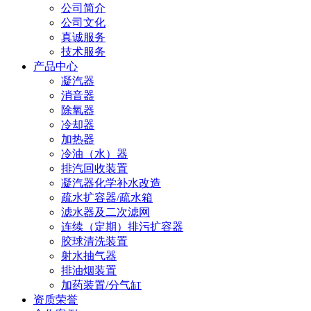
公司简介
公司文化
真诚服务
技术服务
产品中心
凝汽器
消音器
除氧器
冷却器
加热器
冷油（水）器
排汽回收装置
凝汽器化学补水改造
疏水扩容器/疏水箱
滤水器及二次滤网
连续（定期）排污扩容器
胶球清洗装置
射水抽气器
排油烟装置
加药装置/分气缸
资质荣誉