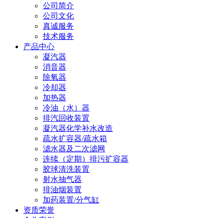
公司简介
公司文化
真诚服务
技术服务
产品中心
凝汽器
消音器
除氧器
冷却器
加热器
冷油（水）器
排汽回收装置
凝汽器化学补水改造
疏水扩容器/疏水箱
滤水器及二次滤网
连续（定期）排污扩容器
胶球清洗装置
射水抽气器
排油烟装置
加药装置/分气缸
资质荣誉