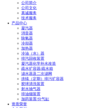
公司简介
公司文化
真诚服务
技术服务
产品中心
凝汽器
消音器
除氧器
冷却器
加热器
冷油（水）器
排汽回收装置
凝汽器化学补水改造
疏水扩容器/疏水箱
滤水器及二次滤网
连续（定期）排污扩容器
胶球清洗装置
射水抽气器
排油烟装置
加药装置/分气缸
资质荣誉