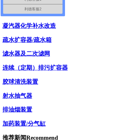
利德客服2
排汽回收装置
凝汽器化学补水改造
疏水扩容器/疏水箱
滤水器及二次滤网
连续（定期）排污扩容器
胶球清洗装置
射水抽气器
排油烟装置
加药装置/分气缸
推荐新闻
Recommend