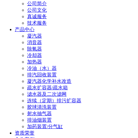
公司简介
公司文化
真诚服务
技术服务
产品中心
凝汽器
消音器
除氧器
冷却器
加热器
冷油（水）器
排汽回收装置
凝汽器化学补水改造
疏水扩容器/疏水箱
滤水器及二次滤网
连续（定期）排污扩容器
胶球清洗装置
射水抽气器
排油烟装置
加药装置/分气缸
资质荣誉