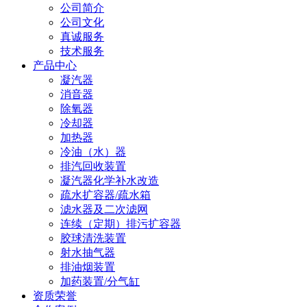
公司简介
公司文化
真诚服务
技术服务
产品中心
凝汽器
消音器
除氧器
冷却器
加热器
冷油（水）器
排汽回收装置
凝汽器化学补水改造
疏水扩容器/疏水箱
滤水器及二次滤网
连续（定期）排污扩容器
胶球清洗装置
射水抽气器
排油烟装置
加药装置/分气缸
资质荣誉