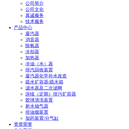
公司简介
公司文化
真诚服务
技术服务
产品中心
凝汽器
消音器
除氧器
冷却器
加热器
冷油（水）器
排汽回收装置
凝汽器化学补水改造
疏水扩容器/疏水箱
滤水器及二次滤网
连续（定期）排污扩容器
胶球清洗装置
射水抽气器
排油烟装置
加药装置/分气缸
资质荣誉