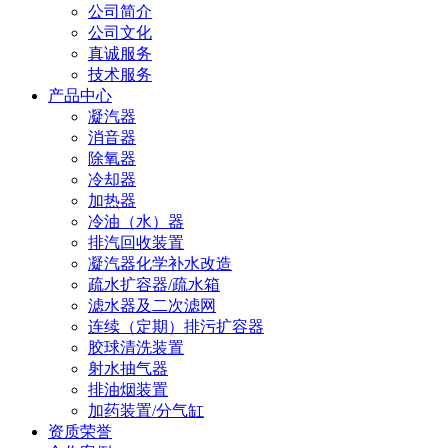
公司简介
公司文化
真诚服务
技术服务
产品中心
凝汽器
消音器
除氧器
冷却器
加热器
冷油（水）器
排汽回收装置
凝汽器化学补水改造
疏水扩容器/疏水箱
滤水器及二次滤网
连续（定期）排污扩容器
胶球清洗装置
射水抽气器
排油烟装置
加药装置/分气缸
资质荣誉