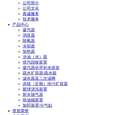
公司简介
公司文化
真诚服务
技术服务
产品中心
凝汽器
消音器
除氧器
冷却器
加热器
冷油（水）器
排汽回收装置
凝汽器化学补水改造
疏水扩容器/疏水箱
滤水器及二次滤网
连续（定期）排污扩容器
胶球清洗装置
射水抽气器
排油烟装置
加药装置/分气缸
资质荣誉