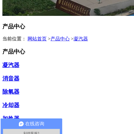
产品中心
当前位置：
网站首页
>
产品中心
>
凝汽器
产品中心
凝汽器
消音器
除氧器
冷却器
加热器
在线咨询
冷油（水）器
利德客服1