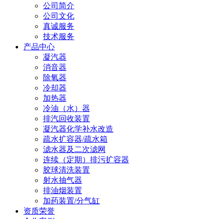
公司简介
公司文化
真诚服务
技术服务
产品中心
凝汽器
消音器
除氧器
冷却器
加热器
冷油（水）器
排汽回收装置
凝汽器化学补水改造
疏水扩容器/疏水箱
滤水器及二次滤网
连续（定期）排污扩容器
胶球清洗装置
射水抽气器
排油烟装置
加药装置/分气缸
资质荣誉