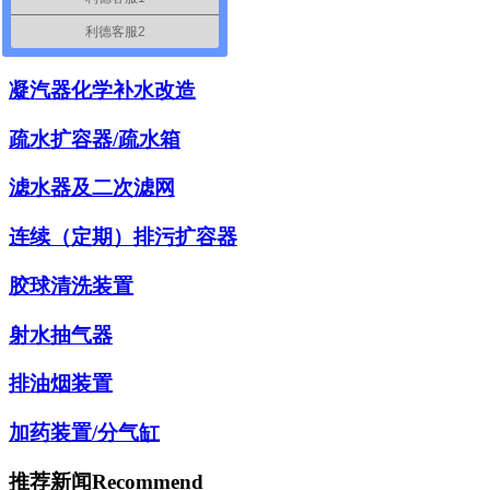
利德客服2
排汽回收装置
凝汽器化学补水改造
疏水扩容器/疏水箱
滤水器及二次滤网
连续（定期）排污扩容器
胶球清洗装置
射水抽气器
排油烟装置
加药装置/分气缸
推荐新闻
Recommend