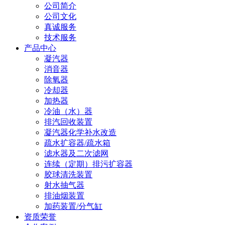
公司简介
公司文化
真诚服务
技术服务
产品中心
凝汽器
消音器
除氧器
冷却器
加热器
冷油（水）器
排汽回收装置
凝汽器化学补水改造
疏水扩容器/疏水箱
滤水器及二次滤网
连续（定期）排污扩容器
胶球清洗装置
射水抽气器
排油烟装置
加药装置/分气缸
资质荣誉