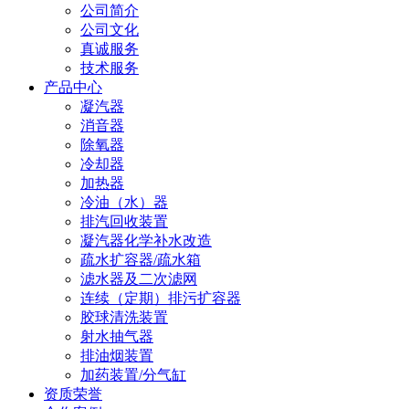
公司简介
公司文化
真诚服务
技术服务
产品中心
凝汽器
消音器
除氧器
冷却器
加热器
冷油（水）器
排汽回收装置
凝汽器化学补水改造
疏水扩容器/疏水箱
滤水器及二次滤网
连续（定期）排污扩容器
胶球清洗装置
射水抽气器
排油烟装置
加药装置/分气缸
资质荣誉