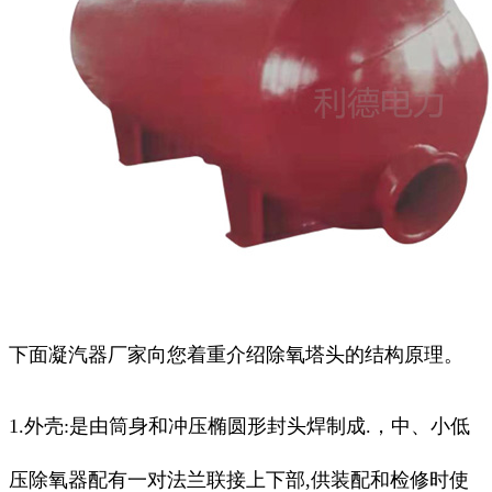
下面凝汽器厂家向您着重介绍除氧塔头的结构原理。
1.外壳:是由筒身和冲压椭圆形封头焊制成.，中、小低
压除氧器配有一对法兰联接上下部,供装配和检修时使