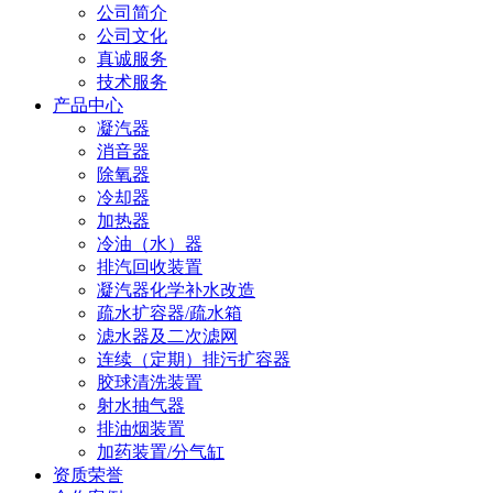
公司简介
公司文化
真诚服务
技术服务
产品中心
凝汽器
消音器
除氧器
冷却器
加热器
冷油（水）器
排汽回收装置
凝汽器化学补水改造
疏水扩容器/疏水箱
滤水器及二次滤网
连续（定期）排污扩容器
胶球清洗装置
射水抽气器
排油烟装置
加药装置/分气缸
资质荣誉