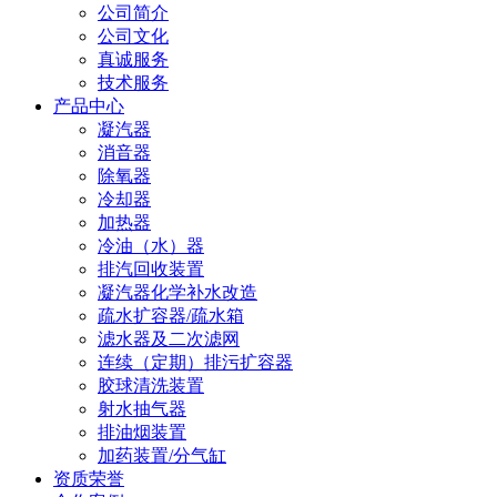
公司简介
公司文化
真诚服务
技术服务
产品中心
凝汽器
消音器
除氧器
冷却器
加热器
冷油（水）器
排汽回收装置
凝汽器化学补水改造
疏水扩容器/疏水箱
滤水器及二次滤网
连续（定期）排污扩容器
胶球清洗装置
射水抽气器
排油烟装置
加药装置/分气缸
资质荣誉