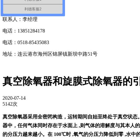
联系我们
Contact Us
利德客服2
联系人：李经理
电话：13851284178
电话：0518-85435083
地址：连云港市海州区锦屏镇新坝中路51号
真空除氧器和旋膜式除氧器的
2020-07-14
5142次
真空
除氧器
采用全密闭构造，运转期间自始至终处于真空状态
器中，任何气体同时存在于水面上 ,则气体的溶解度与其本人的分
的分压力越来越小。在 100℃时 ,氧气的分压力降低到零 