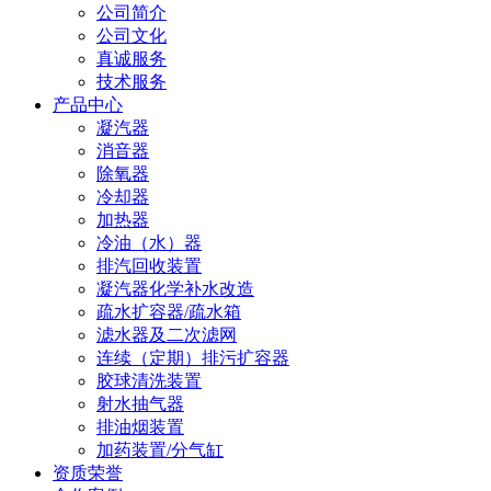
公司简介
公司文化
真诚服务
技术服务
产品中心
凝汽器
消音器
除氧器
冷却器
加热器
冷油（水）器
排汽回收装置
凝汽器化学补水改造
疏水扩容器/疏水箱
滤水器及二次滤网
连续（定期）排污扩容器
胶球清洗装置
射水抽气器
排油烟装置
加药装置/分气缸
资质荣誉