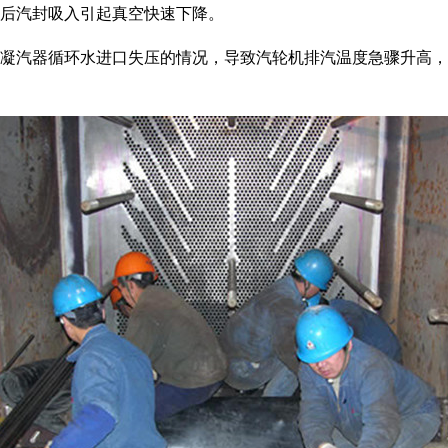
机后汽封吸入引起真空快速下降。
现凝汽器循环水进口失压的情况，导致汽轮机排汽温度急骤升高