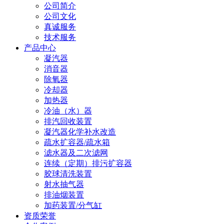
公司简介
公司文化
真诚服务
技术服务
产品中心
凝汽器
消音器
除氧器
冷却器
加热器
冷油（水）器
排汽回收装置
凝汽器化学补水改造
疏水扩容器/疏水箱
滤水器及二次滤网
连续（定期）排污扩容器
胶球清洗装置
射水抽气器
排油烟装置
加药装置/分气缸
资质荣誉