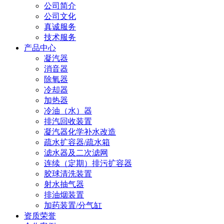
公司简介
公司文化
真诚服务
技术服务
产品中心
凝汽器
消音器
除氧器
冷却器
加热器
冷油（水）器
排汽回收装置
凝汽器化学补水改造
疏水扩容器/疏水箱
滤水器及二次滤网
连续（定期）排污扩容器
胶球清洗装置
射水抽气器
排油烟装置
加药装置/分气缸
资质荣誉