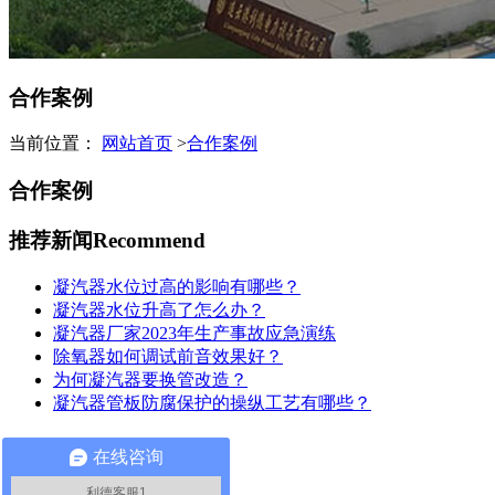
合作案例
当前位置：
网站首页
>
合作案例
合作案例
推荐新闻
Recommend
凝汽器水位过高的影响有哪些？
凝汽器水位升高了怎么办？
凝汽器厂家2023年生产事故应急演练
除氧器如何调试前音效果好？
为何凝汽器要换管改造？
凝汽器管板防腐保护的操纵工艺有哪些？
联系我们
Contact Us
在线咨询
利德客服1