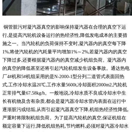
铜管脏污对凝汽器真空的影响保持凝汽器在合理的真空下运
行,是提高汽轮机设备运行的热经济性,降低发电成本的主要措
施之一。当汽轮机的负荷保持不变时,凝汽器内的真空每下降
1%,将使汽轮机的汽耗量平均增加1%～2%,若凝汽器内的真空
下降过多,还要根据凝汽器内的真空减少机组负荷。凝汽器内
的真空的降低甚至还将引起汽轮机组发生设备事故。通达热电
厂4#机和5#机组采用的是N-2000-1型分列二道管式表面回热
式,工作冷却水温20℃,工作水量5600t,冷却面积2000m2,汽轮机
正常排气量67.58kg/h。一般地说,冷却水质不良或冷却水中生
长有机物及含有杂质,都会是凝汽器冷却水管内表面在运行中
逐渐脏污或结垢,从而引起凝汽器真空下降,机组热经济性降低,
严重时将限制机组负荷。为了提高汽轮机的真空,保证机组在
额定容量下运行,降低机组热耗,节约燃料,必须对凝汽器冷却水