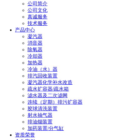
公司简介
公司文化
真诚服务
技术服务
产品中心
凝汽器
消音器
除氧器
冷却器
加热器
冷油（水）器
排汽回收装置
凝汽器化学补水改造
疏水扩容器/疏水箱
滤水器及二次滤网
连续（定期）排污扩容器
胶球清洗装置
射水抽气器
排油烟装置
加药装置/分气缸
资质荣誉